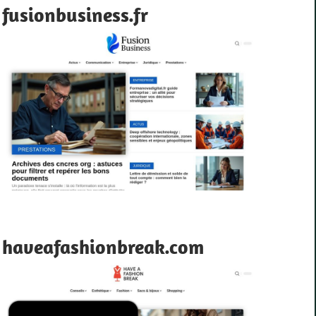
fusionbusiness.fr
haveafashionbreak.com