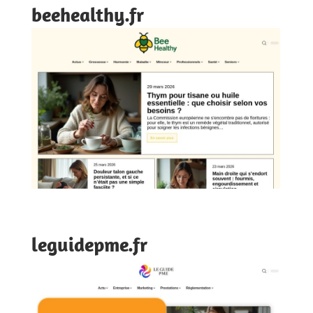
beehealthy.fr
leguidepme.fr